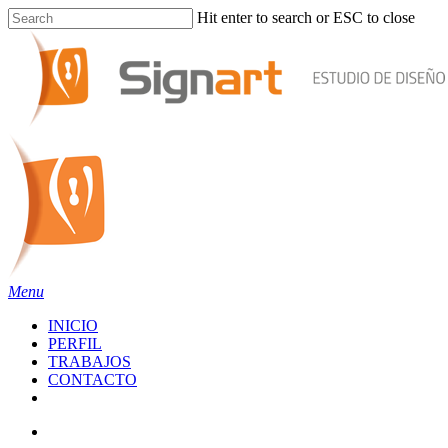
Skip
Hit enter to search or ESC to close
to
Close
main
Search
content
search
Menu
INICIO
PERFIL
TRABAJOS
CONTACTO
facebook
instagram
behance
whatsapp
phone
email
search